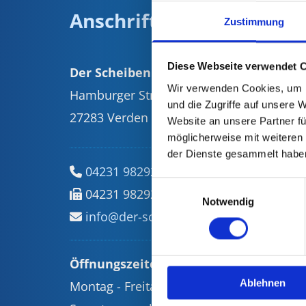
Anschrift
Zustimmung
Diese Webseite verwendet 
Der Scheibenprofi®
Wir verwenden Cookies, um I
Hamburger Str. 29
und die Zugriffe auf unsere 
27283 Verden
Website an unsere Partner fü
möglicherweise mit weiteren
der Dienste gesammelt habe
04231 9829200

Einwilligungsauswahl
04231 9829210

Notwendig
info@der-scheibenprofi.de

Öffnungszeiten
Ablehnen
Montag - Freitag