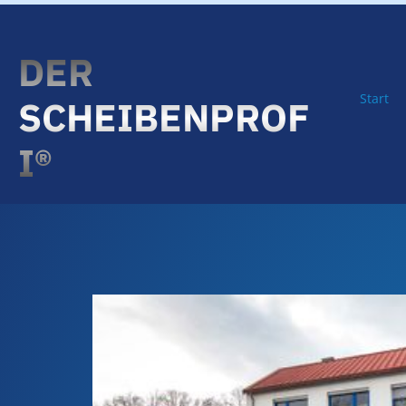
Zum Inhalt springen
DER
Start
SCHEIBENPROF
I®