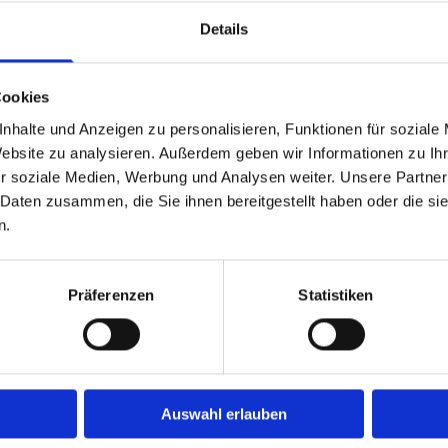
Schreiben Sie uns
Details
Cookies
nhalte und Anzeigen zu personalisieren, Funktionen für soziale
Website zu analysieren. Außerdem geben wir Informationen zu I
r soziale Medien, Werbung und Analysen weiter. Unsere Partner
 Daten zusammen, die Sie ihnen bereitgestellt haben oder die s
n.
Präferenzen
Statistiken
Ich habe die Datenschutzer
einer elektronischen Speicher
Daten zur Beantwortung meiner
Auswahl erlauben
08:00 - 18:00