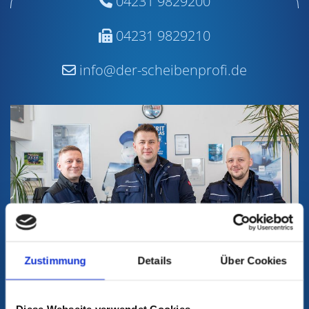
04231 9829200

04231 9829210

info@der-scheibenprofi.de

Zustimmung
Details
Über Cookies
Online-Terminvereinbarung